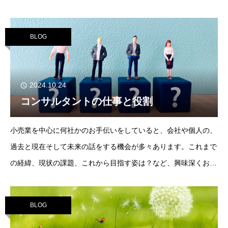
す。小売店・サービス店で働くスタッフの皆さまにとって、クレ
ーム・カスハラは非常に身近で、かつ対応に苦慮し
BLOG
2024.10.24
コンサルタントの仕事と役割
小売業を中心に何社かのお手伝いをしていると、会社や個人の、
過去と現在そして未来の話をする機会が多々あります。これまで
の経緯、現状の課題、これから目指す姿は？など、興味深くお話
を聞かせてもらっています。会社の成り立ちや、これまでの出来
事もさることながら、やはり興味深いのは
BLOG