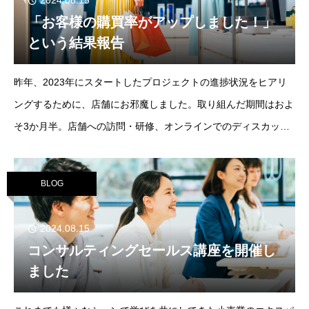
2024.08.15
「お客様の購買率がアップしました！」
という結果報告
昨年、2023年にスタートしたプロジェクトの進捗状況をヒアリ
ングするために、店舗にお邪魔しました。取り組んだ期間はおよ
そ3か月半。店舗への訪問・研修、オンラインでのディスカッシ
ョン、さらに毎週のようにメンバーとのメールでのやりとり。短
期間に、ぎゅぎゅっと詰め込みすぎたのでは！？
BLOG
2024.08.15
コンサルティングセールス講座を開催し
ました