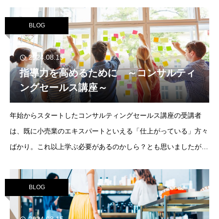
も、否定しません。ロールプレイング自体は、どのような業種で
も用いられる、仕事を覚える・スキルアップする
BLOG
2024.08.15
指導力を高めるために ～コンサルティ
ングセールス講座～
年始からスタートしたコンサルティングセールス講座の受講者
は、既に小売業のエキスパートといえる「仕上がっている」方々
ばかり。これ以上学ぶ必要があるのかしら？とも思いましたが、
やはり精鋭たちの集いは、ひと味違う学びを共有することができ
ました。今回は、基本知識を再確認するため
BLOG