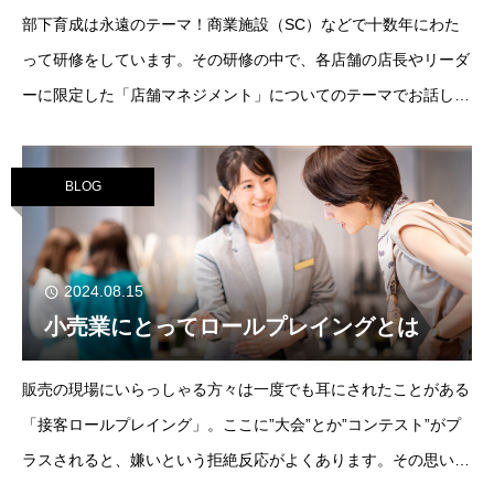
部下育成は永遠のテーマ！商業施設（SC）などで十数年にわた
って研修をしています。その研修の中で、各店舗の店長やリーダ
ーに限定した「店舗マネジメント」についてのテーマでお話しさ
せてもらう機会があります。店舗を運営する役割を担う店長／リ
ーダーは、大半が部下育成で苦労
BLOG
2024.08.15
小売業にとってロールプレイングとは
販売の現場にいらっしゃる方々は一度でも耳にされたことがある
「接客ロールプレイング」。ここに”大会”とか”コンテスト”がプ
ラスされると、嫌いという拒絶反応がよくあります。その思い