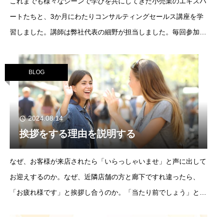
これまでも様々なシーンで学びを共にしてきた小売業のエキスパ
ートたちと、3か月にわたりコンサルティングセールス講座を学
習しました。講師は弊社代表の細野が担当しました。毎回参加者
同士の気づきや新しい視点などが追加され、充実感を味わいなが
らも小売業に携わっている方々と更に深い学びを共
BLOG
2024.08.14
挨拶をする理由を説明する
なぜ、お客様が来店されたら「いらっしゃいませ」と声に出して
お迎えするのか。なぜ、近隣店舗の方と廊下ですれ違ったら、
「お疲れ様です」と挨拶し合うのか。「当たり前でしょう」と頭
をよぎるのであれば、基本マナーへの不安はない方だと思いま